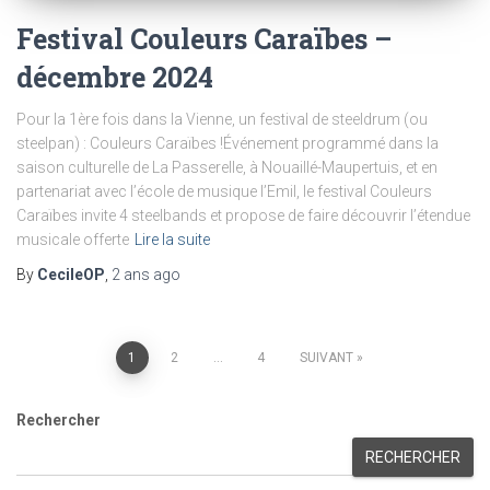
Festival Couleurs Caraïbes –
décembre 2024
Pour la 1ère fois dans la Vienne, un festival de steeldrum (ou
steelpan) : Couleurs Caraïbes !Événement programmé dans la
saison culturelle de La Passerelle, à Nouaillé-Maupertuis, et en
partenariat avec l’école de musique l’Emil, le festival Couleurs
Caraïbes invite 4 steelbands et propose de faire découvrir l’étendue
musicale offerte
Lire la suite
By
CecileOP
,
2 ans
ago
Pagination
1
2
…
4
SUIVANT
des
Rechercher
publications
RECHERCHER