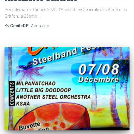
Pour démarrer l’année 2025 : l’Assemblée Générale des Ateliers du
Griffon, la 26ème !!!
By
CecileOP
,
2 ans
ago