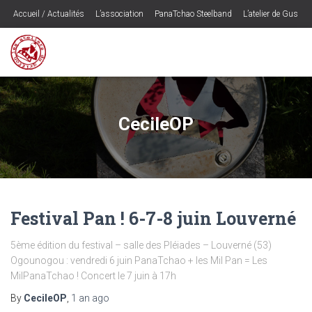
Accueil / Actualités
L’association
PanaTchao Steelband
L’atelier de Gus
Les CD’s
Ogounogou – le spectacle
Musique
Contactez les Ateliers du Griffon
Programmateurs / Presse
Espace Adhérents
CecileOP
Festival Pan ! 6-7-8 juin Louverné
5ème édition du festival – salle des Pléiades – Louverné (53)
Ogounogou : vendredi 6 juin PanaTchao + les Mil Pan = Les
MilPanaTchao ! Concert le 7 juin à 17h
By
CecileOP
,
1 an
ago