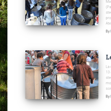
Mar
(Pa
ste
pro
Ate
By
L
La 
13 
ste
mob
son
By