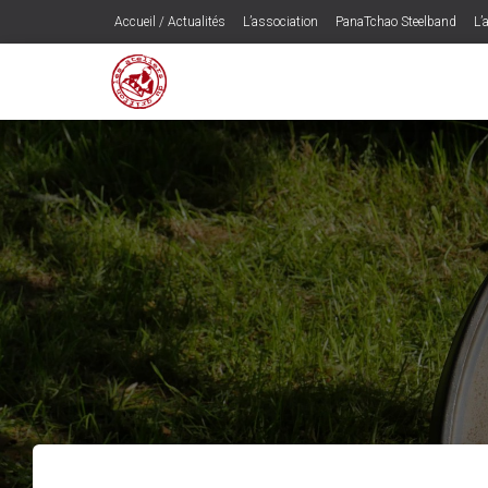
Accueil / Actualités
L’association
PanaTchao Steelband
L’a