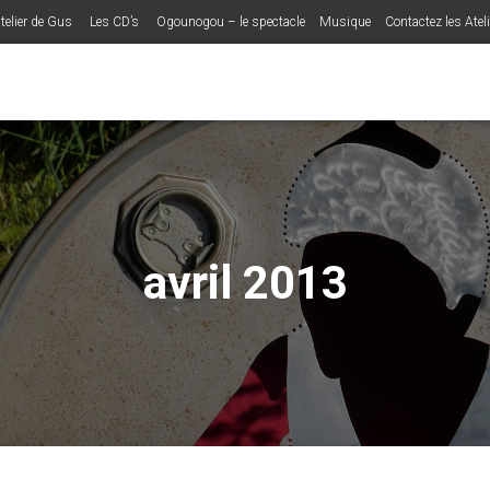
telier de Gus
Les CD’s
Ogounogou – le spectacle
Musique
Contactez les Atel
avril 2013