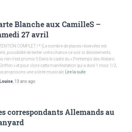
arte Blanche aux CamilleS –
amedi 27 avril
ENTION COMPLET ! * (Le nombre de places réservées est
eint, possibilité de tenter votre chance ce soir si désistements
s rien n’est promis !) Dans le cadre du « Printemps des Ateliers
Griffon » et pour clore cette manifestation qui a duré 1 mois 1/2,
s proposons une soirée musicale
Lire la suite
Louise
,
13 ans
ago
es correspondants Allemands au
anyard