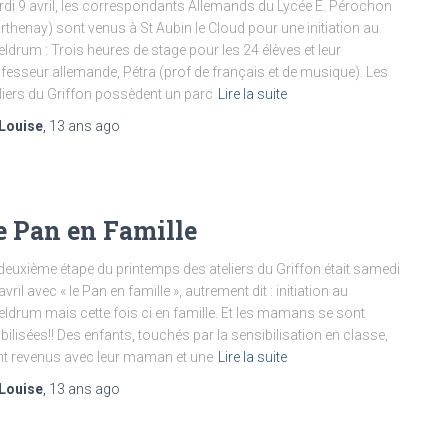
di 9 avril, les correspondants Allemands du Lycée E. Pérochon
rthenay) sont venus à St Aubin le Cloud pour une initiation au
eldrum : Trois heures de stage pour les 24 élèves et leur
fesseur allemande, Pétra (prof de français et de musique). Les
liers du Griffon possèdent un parc
Lire la suite
Louise
,
13 ans
ago
e Pan en Famille
deuxième étape du printemps des ateliers du Griffon était samedi
avril avec « le Pan en famille », autrement dit : initiation au
eldrum mais cette fois ci en famille. Et les mamans se sont
ilisées!! Des enfants, touchés par la sensibilisation en classe,
t revenus avec leur maman et une
Lire la suite
Louise
,
13 ans
ago