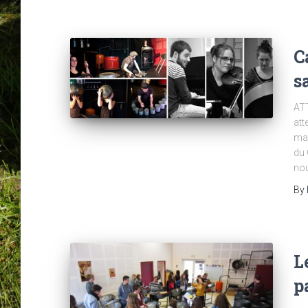
C
s
ATT
att
mai
du 
nou
By
L
p