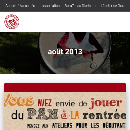
Accueil / Actualités
L’association
PanaTchao Steelband
L’atelier de Gus
Les CD’s
Ogounogou – le spectacle
Musique
Contactez les Ateliers du Griffon
Programmateurs / Presse
Espace Adhérents
août 2013