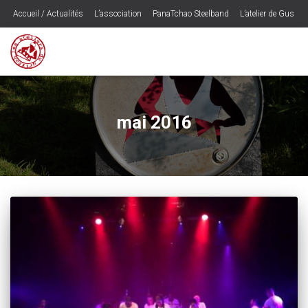
Accueil / Actualités
L’association
PanaTchao Steelband
L’atelier de Gus
Les CD’s
Ogounogou – le spectacle
Musique
Contactez les Ateliers du Griffon
Programmateurs / Presse
Espace Adhérents
mai 2016