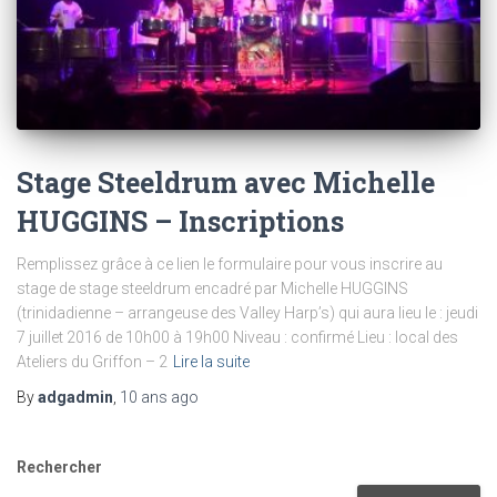
Stage Steeldrum avec Michelle
HUGGINS – Inscriptions
Remplissez grâce à ce lien le formulaire pour vous inscrire au
stage de stage steeldrum encadré par Michelle HUGGINS
(trinidadienne – arrangeuse des Valley Harp’s) qui aura lieu le : jeudi
7 juillet 2016 de 10h00 à 19h00 Niveau : confirmé Lieu : local des
Ateliers du Griffon – 2
Lire la suite
By
adgadmin
,
10 ans
ago
Rechercher