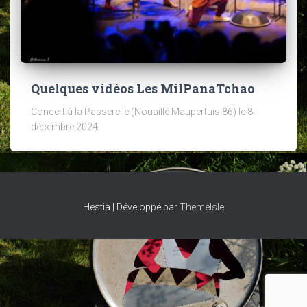
Quelques vidéos Les MilPanaTchao
Concert à la Passerelle (Nouaillé Maupertuis 86) le 8
décembre 2024
Hestia | Développé par
ThemeIsle