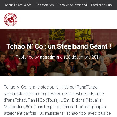
Accueil / Actualités
L’association
PanaTchao Steelband
L’atelier de Gus
Les CD’s
Ogounogou – le spectacle
Musique
Contactez les Ateliers du Griffon
Programmateurs / Presse
Espace Adhérents
Tchao N’ Co : un Steelband Géant !
Published by
adgadmin
on
28 décembre 2011
Tchao N’ Co, grand steelband, initié par PanaTchao,
rassemble plusieurs orchestres de l’Ouest de la France
(PanaTchao, Pan N’Co (Tours), L’Emil Bidons (Nouaillé-
Maupertuis, 86). Dans l’esprit de Trinidad, où les groupes
atteignent parfois 100 musiciens, Tchao’n’co, avec plus de