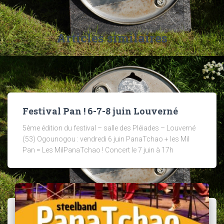
Articles similaires
Festival Pan ! 6-7-8 juin Louverné
5ème édition du festival – salle des Pléiades – Louverné
(53) Ogounogou : vendredi 6 juin PanaTchao + les Mil
Pan = Les MilPanaTchao ! Concert le 7 juin à 17h