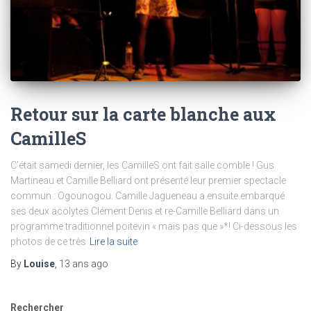
Retour sur la carte blanche aux
CamilleS
C’était samedi dernier, les CamilleS ont fait salle comble ! Gus
Martineau et Camille Belliard ont présenté leur premier spectacle
commun : Ogounogou. Camille Jagueneau a ensuite embarqué
ses deux acolytes Clément Denis et re-Camille Belliard dans un
programme traditionnel poitevin « mais pas que »*! Ci-dessous les
photos de ce très
Lire la suite
By
Louise
,
13 ans
ago
Rechercher