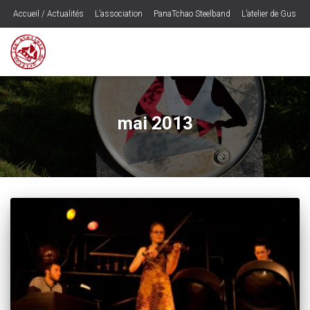
Accueil / Actualités
L’association
PanaTchao Steelband
L’atelier de Gus
Les CD’s
Ogounogou – le spectacle
Musique
Contactez les Ateliers du Griffon
Programmateurs / Presse
Espace Adhérents
mai 2013