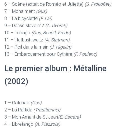
6 – Scène (extait de Roméo et Juliette)
(S. Prokofiev)
7 – Mona ment
(Gus)
8 – La bicyclette
(F. Lai)
9 – Danse slave n°2
(A. Dvorak)
10 – Tobago
(Gus, Benoit, Fredo)
11 – Flatbush waltz
(A. Statman)
12 – Poil dans la main
(J. Higelin)
13 – Embarquement pour Cythère
(F. Poulenc)
Le premier album :
Métalline
(2002)
1 – Gatchao
(Gus)
2 – La Partida
(Traditionnel)
3 – Mon Amant de St Jean
(E. Carrara)
4 – Libretango
(A. Piazzola)