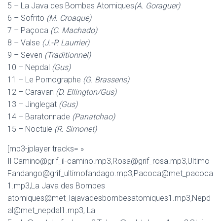
5 – La Java des Bombes Atomiques
(A. Goraguer)
6 – Sofrito
(M. Croaque)
7 – Paçoca
(C. Machado)
8 – Valse
(J.-P. Laurrier)
9 – Seven
(Traditionnel)
10 – Nepdal
(Gus)
11 – Le Pornographe
(G. Brassens)
12 – Caravan
(D. Ellington/Gus)
13 – Jinglegat
(Gus)
14 – Baratonnade
(Panatchao)
15 – Noctule
(R. Simonet)
[mp3-jplayer tracks= »
Il Camino@grif_il-camino.mp3,Rosa@grif_rosa.mp3,Ultimo
Fandango@grif_ultimofandago.mp3,Pacoca@met_pacoca
1.mp3,La Java des Bombes
atomiques@met_lajavadesbombesatomiques1.mp3,Nepd
al@met_nepdal1.mp3, La