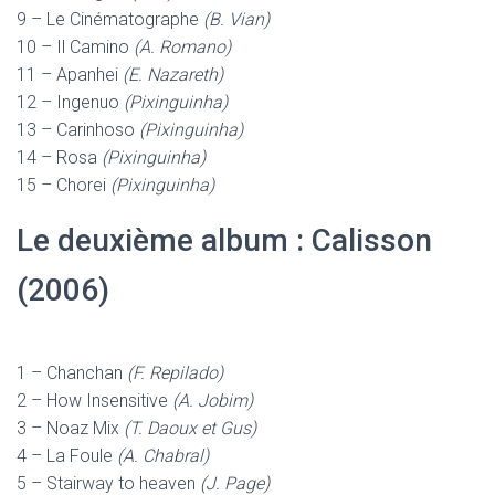
9 – Le Cinématographe
(B. Vian)
10 – Il Camino
(A. Romano)
11 – Apanhei
(E. Nazareth)
12 – Ingenuo
(Pixinguinha)
13 – Carinhoso
(Pixinguinha)
14 – Rosa
(Pixinguinha)
15 – Chorei
(Pixinguinha)
Le deuxième album :
Calisson
(2006)
1 – Chanchan
(F. Repilado)
2 – How Insensitive
(A. Jobim)
3 – Noaz Mix
(T. Daoux et Gus)
4 – La Foule
(A. Chabral)
5 – Stairway to heaven
(J. Page)