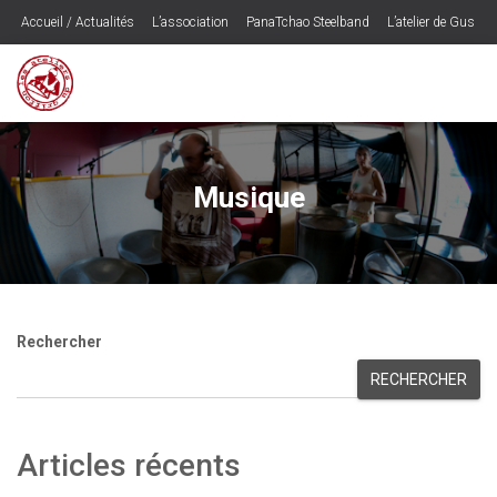
Accueil / Actualités
L’association
PanaTchao Steelband
L’atelier de Gus
Les CD’s
Ogounogou – le spectacle
Musique
Contactez les Ateliers du Griffon
Programmateurs / Presse
Espace Adhérents
Musique
Rechercher
RECHERCHER
Articles récents