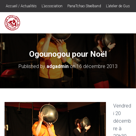
Accueil / Actualités
L’association
PanaTchao Steelband
L’atelier de Gus
Les CD’s
Ogounogou – le spectacle
Musique
Contactez les Ateliers du Griffon
Programmateurs / Presse
Espace Adhérents
Ogounogou pour Noël
Published by
adgadmin
on
16 décembre 2013
Vendred
i 20
décemb
re à