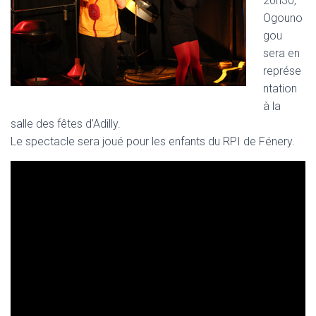
20h30,
Ogouno
gou
sera en
représe
ntation
à la
salle des fêtes d’Adilly.
Le spectacle sera joué pour les enfants du RPI de Fénery.