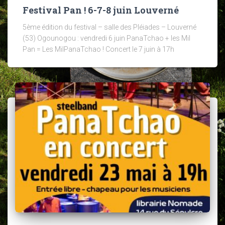
Festival Pan ! 6-7-8 juin Louverné
5ème édition du festival – salle des Pléiades – Louverné
(53) Ogounogou : vendredi 6 juin PanaTchao + les Mil
Pan = Les MilPanaTchao ! Concert le 7 juin à 17h