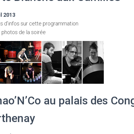
il 2013
us d’infos sur cette programmation
 photos de la soirée
ao’N’Co au palais des Con
rthenay