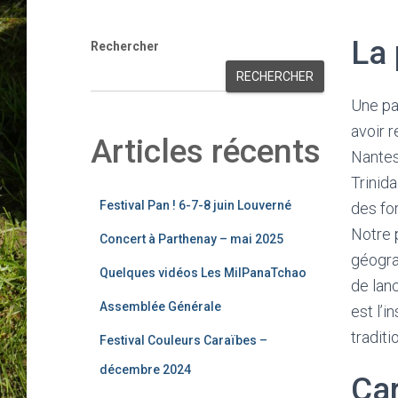
La 
Rechercher
RECHERCHER
Une pa
avoir 
Articles récents
Nantes
Trinida
Festival Pan ! 6-7-8 juin Louverné
des fo
Notre p
Concert à Parthenay – mai 2025
géograp
Quelques vidéos Les MilPanaTchao
de lanc
Assemblée Générale
est l’i
traditi
Festival Couleurs Caraïbes –
décembre 2024
Car