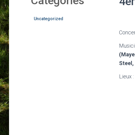
Categories
4è
Uncategorized
Concer
Musici
(Mayen
Steel,
Lieux 