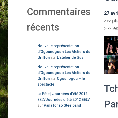
Commentaires
27 avr
>>> pl
récents
>>> les
Nouvelle représentation
d’Ogounogou « Les Ateliers du
Griffon
sur
L’atelier de Gus
Nouvelle représentation
d’Ogounogou « Les Ateliers du
Griffon
sur
Ogounogou – le
spectacle
Tch
La Fête | Journées d'été 2012
EELVJournées d'été 2012 EELV
Pa
sur
PanaTchao Steelband