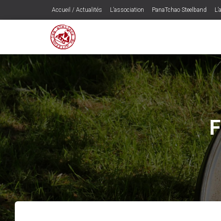
Accueil / Actualités
L’association
PanaTchao Steelband
L’a
F