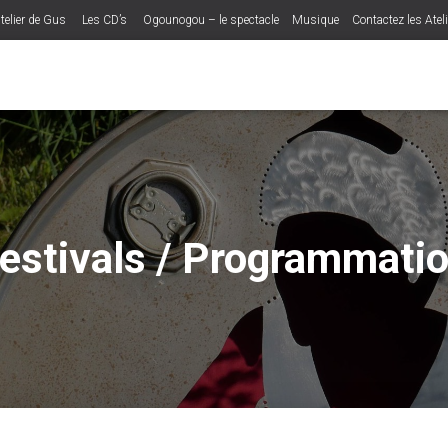
telier de Gus
Les CD’s
Ogounogou – le spectacle
Musique
Contactez les Atel
estivals / Programmati