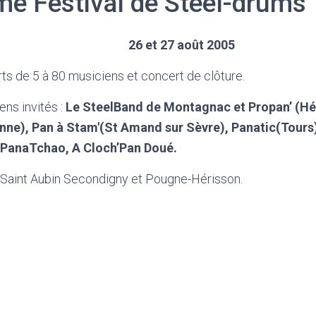
me Festival de
Steel-drums
26 et 27 août 2005
ts de 5 à 80 musiciens et concert de clôture.
ens invités :
Le SteelBand de Montagnac et Propan’ (Hér
ne), Pan à Stam'(St Amand sur Sèvre), Panatic(Tours)
 PanaTchao, A Cloch’Pan Doué.
: Saint Aubin Secondigny et Pougne-Hérisson.