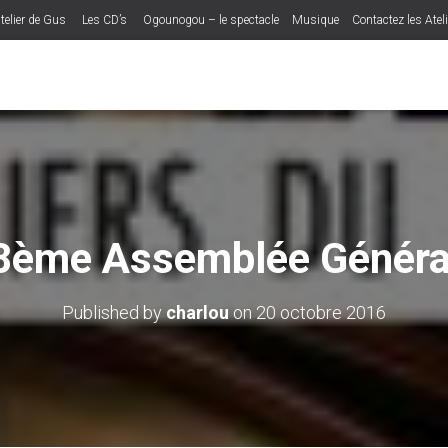
telier de Gus
Les CD’s
Ogounogou – le spectacle
Musique
Contactez les Atel
8ème Assemblée Généra
Published by
charlou
on
20 octobre 2016