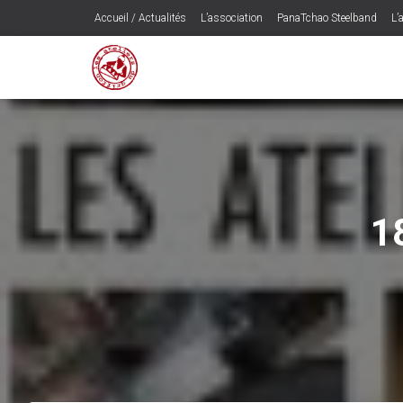
Accueil / Actualités
L’association
PanaTchao Steelband
L’a
1